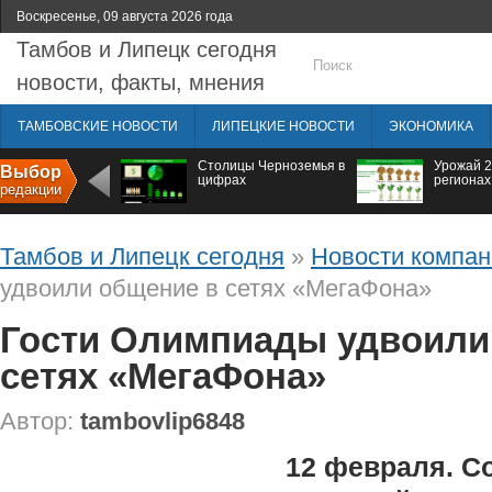
Воскресенье, 09 августа 2026 года
Тамбов и Липецк сегодня
новости, факты, мнения
ТАМБОВСКИЕ НОВОСТИ
ЛИПЕЦКИЕ НОВОСТИ
ЭКОНОМИКА
Столицы Черноземья в
Урожай 2
Выбор
цифрах
регионах
редакции
Тамбов и Липецк сегодня
»
Новости компан
удвоили общение в сетях «МегаФона»
Гости Олимпиады удвоили
сетях «МегаФона»
Автор:
tambovlip6848
12 февраля. С