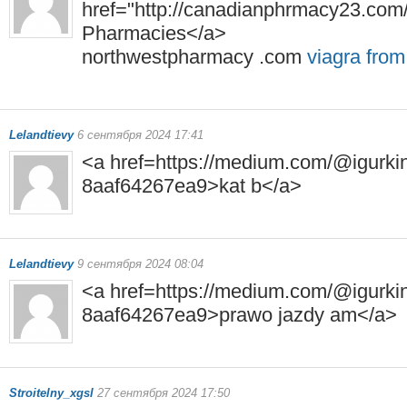
href="http://canadianphrmacy23.com
Pharmacies</a>
northwestpharmacy .com
viagra fro
Lelandtievy
6 сентября 2024 17:41
<a href=https://medium.com/@igurki
8aaf64267ea9>kat b</a>
Lelandtievy
9 сентября 2024 08:04
<a href=https://medium.com/@igurki
8aaf64267ea9>prawo jazdy am</a>
Stroitelny_xgsl
27 сентября 2024 17:50