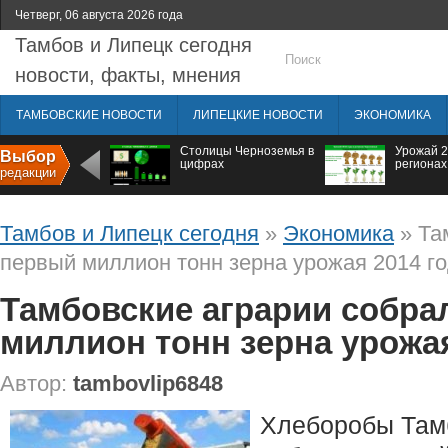
Четверг, 06 августа 2026 года
Тамбов и Липецк сегодня
новости, факты, мнения
ТАМБОВСКИЕ НОВОСТИ
ЛИПЕЦКИЕ НОВОСТИ
ЭКОНОМИКА
Столицы Черноземья в
Урожай 2
Выбор
цифрах
регионах
редакции
Тамбов и Липецк сегодня
»
Экономика
» Та
первый миллион тонн зерна урожая 2014 г
Тамбовские аграрии собра
миллион тонн зерна урожая
Автор:
tambovlip6848
Хлеборобы Там