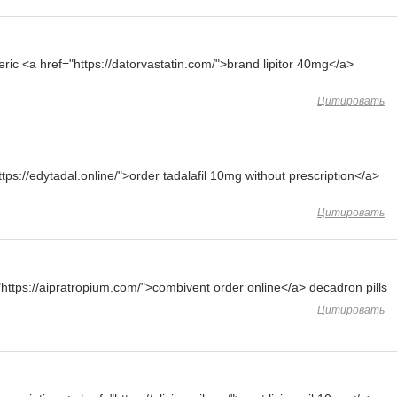
ic <a href="https://datorvastatin.com/">brand lipitor 40mg</a>
Цитировать
ps://edytadal.online/">order tadalafil 10mg without prescription</a>
Цитировать
"https://aipratropium.com/">combivent order online</a> decadron pills
Цитировать