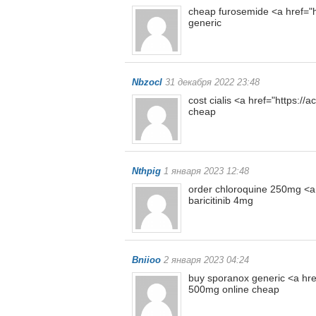
cheap furosemide <a href="h
generic
Nbzocl
31 декабря 2022 23:48
cost cialis <a href="https:/
cheap
Nthpig
1 января 2023 12:48
order chloroquine 250mg <a 
baricitinib 4mg
Bniioo
2 января 2023 04:24
buy sporanox generic <a href
500mg online cheap