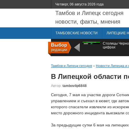
Четверг, 06 августа 2026 года
Тамбов и Липецк сегодня
новости, факты, мнения
ТАМБОВСКИЕ НОВОСТИ
ЛИПЕЦКИЕ 
Столицы Черно
Выбор
цифрах
редакции
Тамбов и Липецк сегодня
»
Новости Липецка и 
В Липецкой области п
Автор:
tambovlip6848
Сегодня, 7 мая на участке дороги Сотн
управлением и съехал в кювет, где авто
которого спасатели извлекли из искореж
место дорожного инцидента выезжали с
За предыдущие сутки 6 мая на липецких