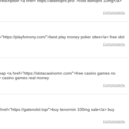
prescription <a href="https://alisinopril.pro/">cost lisinopril 10mg</a>
Цитировать
f="https://playfxmony.com/">best play money poker sites</a> free slot
Цитировать
eap <a href="https://slotacasinomn.com/">free casino games no
a> casino games real money
Цитировать
 href="https://gatenolol.top/">buy tenormin 100mg sale</a> buy
Цитировать