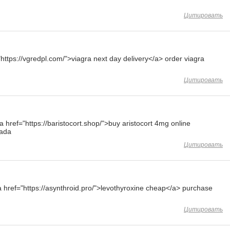
Цитировать
"https://vgredpl.com/">viagra next day delivery</a> order viagra
Цитировать
href="https://baristocort.shop/">buy aristocort 4mg online
nada
Цитировать
 <a href="https://asynthroid.pro/">levothyroxine cheap</a> purchase
Цитировать