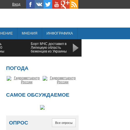
Вход
ИНЕНИЕ
МНЕНИЯ
ИНФОГРАФИКА
ь
Борт МЧС доставил в
Тамбовская область
00
Липецкую область
заняла последнее
ины
беженцев из Украины
место в Черноземье п
социально-
экономическому
развитию
ПОГОДА
САМОЕ ОБСУЖДАЕМОЕ
ОПРОС
Все опросы