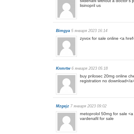
sildenafil without a doctor's 
lisinopril us
Bimgya
5 января 2023 16:14
zyvox for sale online <a hre
Knmrtw
6 января 2023 05:18
buy prilosec 20mg online ch
registration no download</
Mzgejz
7 января 2023 09:02
metoprolol 50mg for sale <a
vardenafil for sale