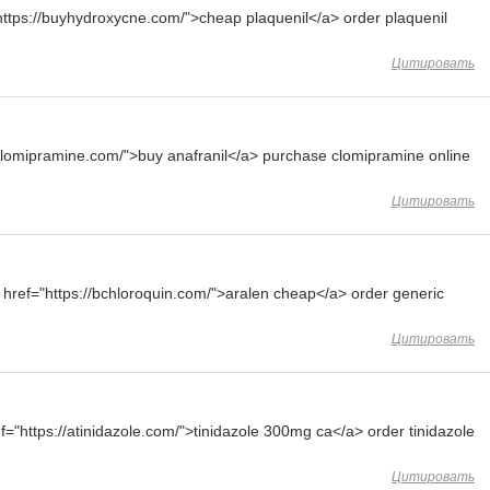
ttps://buyhydroxycne.com/">cheap plaquenil</a> order plaquenil
Цитировать
/aclomipramine.com/">buy anafranil</a> purchase clomipramine online
Цитировать
href="https://bchloroquin.com/">aralen cheap</a> order generic
Цитировать
="https://atinidazole.com/">tinidazole 300mg ca</a> order tinidazole
Цитировать