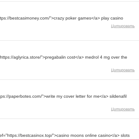
ttps://bestcasimoney.com/">crazy poker games</a> play casino
Цитировать
https://aglyrica.store/">pregabalin cost</a> medrol 4 mg over the
Цитировать
tps://paperbotes.com/">write my cover letter for me</a> sildenafil
Цитировать
f="https://bestcasinox.top/">casino moons online casino</a> slots