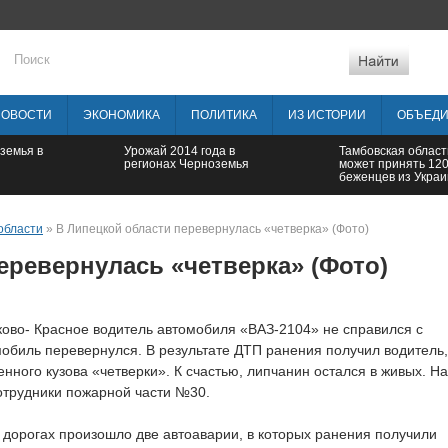
НОВОСТИ
ЭКОНОМИКА
ПОЛИТИКА
ИЗ ИСТОРИИ
ОБЪЕД
земья в
Урожай 2014 года в
Тамбовская област
регионах Черноземья
может принять 12
беженцев из Укра
области
» В Липецкой области перевернулась «четверка» (Фото)
еревернулась «четверка» (Фото)
иково- Красное водитель автомобиля «ВАЗ-2104» не справился с
мобиль перевернулся. В результате ДТП ранения получил водитель,
енного кузова «четверки». К счастью, липчанин остался в живых. На
отрудники пожарной части №30.
 дорогах произошло две автоаварии, в которых ранения получили