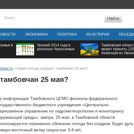
НОВОСТИ
ЭКОНОМИКА
ПОЛИТИКА
ИЗ ИСТОРИИ
ОБЪЕД
земья в
Урожай 2014 года в
Тамбовская област
регионах Черноземья
может принять 12
беженцев из Укра
области
» Какая погода ожидает тамбовчан 25 мая?
 тамбовчан 25 мая?
о информации Тамбовского ЦГМС-филиала федерального
осударственного бюджетного учреждения «Центрально-
ерноземное управление по гидрометеорологии и мониторингу
кружающей среды», завтра, 25 мая, в Тамбовской области
рогнозируется переменно облачная погода без осадков. Будет дуть
еверо-восточный ветер скоростью 3-8 м/с.