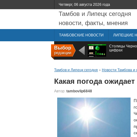
Четверг, 06 августа 2026 года
Тамбов и Липецк сегодня
новости, факты, мнения
ТАМБОВСКИЕ НОВОСТИ
ЛИПЕЦКИЕ 
Столицы Черно
Выбор
цифрах
редакции
Тамбов и Липецк сегодня
»
Новости Тамбова и 
Какая погода ожидает
Автор:
tambovlip6848
П
г
Ч
о
п
с