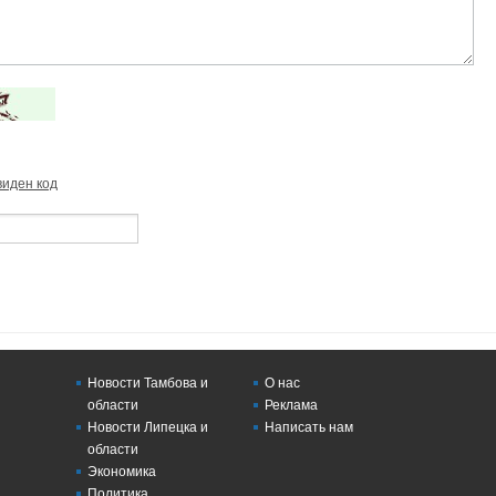
виден код
Новости Тамбова и
О нас
области
Реклама
Новости Липецка и
Написать нам
области
Экономика
Политика