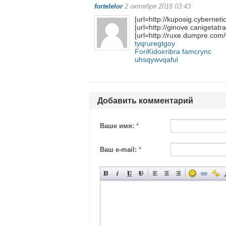
fortelelor
2 октября 2018 03:43
[url=http://kuposig.cybernet
[url=http://ginove.canigetatr
[url=http://ruxe.dumpre.com/
tyqruregtgoy
ForiKidoirribra famcrync
uhsqywvqaful
Добавить комментарий
Ваше имя:
*
Ваш e-mail:
*