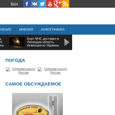
Вход
ИНЕНИЕ
МНЕНИЯ
ИНФОГРАФИКА
ь
Борт МЧС доставил в
Тамбовская область
00
Липецкую область
заняла последнее
ины
беженцев из Украины
место в Черноземье п
социально-
экономическому
развитию
ПОГОДА
САМОЕ ОБСУЖДАЕМОЕ