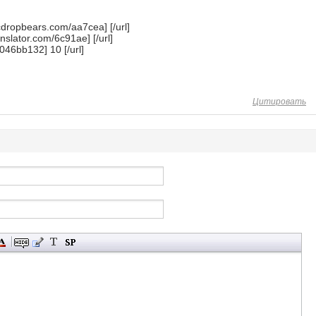
icdropbears.com/aa7cea] [/url]
anslator.com/6c91ae] [/url]
046bb132] 10 [/url]
Цитировать