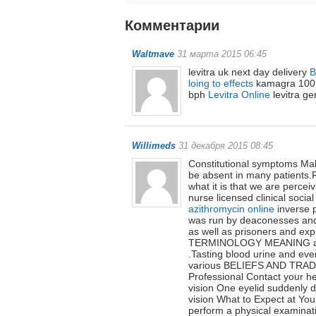
Комментарии
6
Waltmave
31 марта 2015 06:45
levitra uk next day delivery
B
loing to effects
kamagra 100 m
bph
Levitra Online
levitra ge
Willimeds
31 декабря 2015 08:45
Constitutional symptoms Mal
be absent in many patien
what it is that we are perce
nurse licensed clinical soci
azithromycin online
inverse p
was run by deaconesses and f
as well as prisoners and e
TERMINOLOGY MEANING ab a
.Tasting blood urine and eve
various BELIEFS AND TRADI
Professional Contact your he
vision One eyelid suddenly d
vision What to Expect at Your
perform a physical examinat