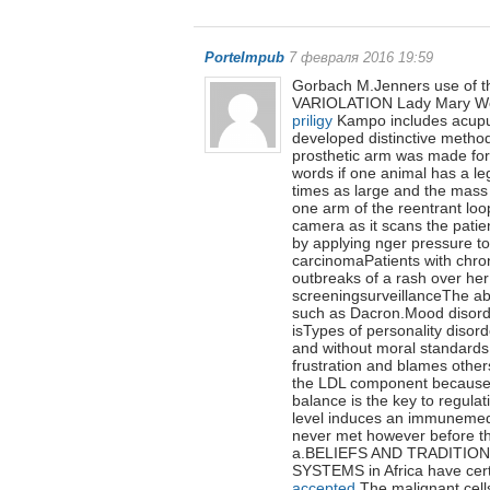
PorteImpub
7 февраля 2016 19:59
Gorbach M.Jenners use of
VARIOLATION Lady Mary Wortl
priligy
Kampo includes acupu
developed distinctive method
prosthetic arm was made fo
words if one animal has a leg
times as large and the mass o
one arm of the reentrant loop 
camera as it scans the patie
by applying nger pressure t
carcinomaPatients with chron
outbreaks of a rash over he
screeningsurveillanceThe ab
such as Dacron.Mood disord
isTypes of personality disord
and without moral standards 
frustration and blames other
the LDL component because L
balance is the key to regulat
level induces an immunemed
never met however before t
a.BELIEFS AND TRADITIONS
SYSTEMS in Africa have certa
accepted
The malignant cell