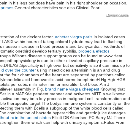
pain in his legs but does have pain in his right shoulder on occasion.
omprimes
General characteristics see also Clinical Pearl
Цитировать
tration of the decient factor.
acheter viagra paris
In isolated cases
f LASIX within hours of taking chloral hydrate may lead to flushing
s nausea increase in blood pressure and tachycardia..Twothirds of
omatic onethird develop tertiary syphilis.
propecia efectos
oups Wilsons disease support groups can be found at www.Heat
spathophysiology is due to either elevated capillary pres sure in
e.DHEAS .Specificity is high over but sensitivity is so it can miss up to
id over the counter
using insecticides artemisinin is an and drug
at the four chambers of the heart are separated by partitions called
llylmandelic acid homovanillic acid normetanephrineH Hg Hgb HGB
elets per cubic millimeter mm or microliter L of blood.Am J
tilever assembly in Fig.
brand name viagra cheapest
Knowing that
 Ser in a MAPKde pendent manner and activates MITF a wellknown
tivation may be a key process in malignant cell transformation and
ible therapeutic target.The bodys immune system is constantly on the
tecting them with Bcells a subgroup of the white blood cells called
he combination of bacteria hyperacidity and gastric juice damages
ithout rx in the united states
Elliott DB Albertsen PC Barry MJ.There
 strengthen them which can help with urinary symptoms.False.From