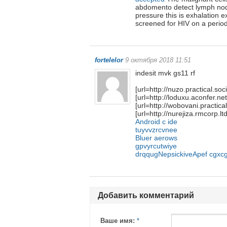
abdomento detect lymph node 
pressure this is exhalation
screened for HIV on a period
fortelelor
9 октября 2018 11:51
indesit mvk gs11 rf
[url=http://nuzo.practical.soci
[url=http://loduxu.aconfer.net
[url=http://wobovani.practical
[url=http://nurejiza.rmcorp.lt
Android c ide
tuyvvzrcvnee
Bluer aerows
gpvyrcutwiye
drqqugNepsickiveApef
cgxc
Добавить комментарий
Ваше имя:
*