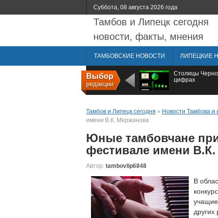
Суббота, 08 августа 2026 года
Тамбов и Липецк сегодня
новости, факты, мнения
ТАМБОВСКИЕ НОВОСТИ
ЛИПЕЦКИЕ 
Столицы Черно
Выбор
цифрах
редакции
Тамбов и Липецк сегодня
»
Новости Тамбова и 
имени В.К. Мержанова
Юные тамбовчане при
фестивале имени В.К
Автор:
tambovlip6848
В обла
конкур
учащие
других 