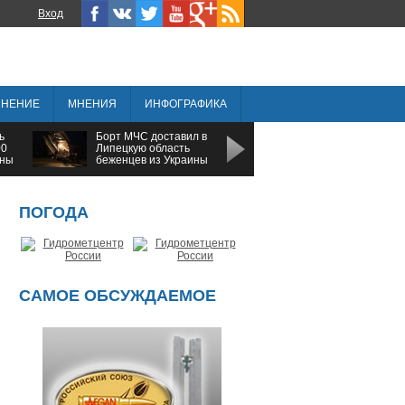
Вход
ИНЕНИЕ
МНЕНИЯ
ИНФОГРАФИКА
ь
Борт МЧС доставил в
Тамбовская область
00
Липецкую область
заняла последнее
ины
беженцев из Украины
место в Черноземье п
социально-
экономическому
развитию
ПОГОДА
САМОЕ ОБСУЖДАЕМОЕ