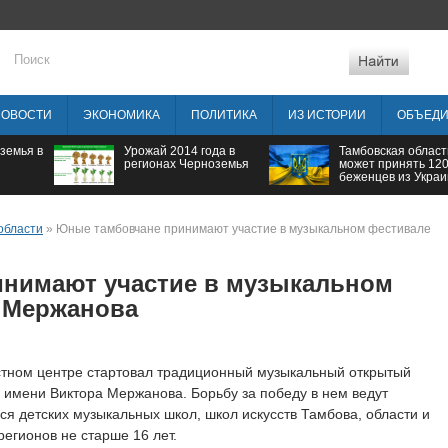
НОВОСТИ
ЭКОНОМИКА
ПОЛИТИКА
ИЗ ИСТОРИИ
ОБЪЕД
земья в
Урожай 2014 года в
Тамбовская област
регионах Черноземья
может принять 12
беженцев из Укра
области
» Юные тамбовчане принимают участие в музыкальном фестивале
нимают участие в музыкальном
. Мержанова
стном центре стартовал традиционный музыкальный открытый
с имени Виктора Мержанова. Борьбу за победу в нем ведут
ся детских музыкальных школ, школ искусств Тамбова, области и
регионов не старше 16 лет.