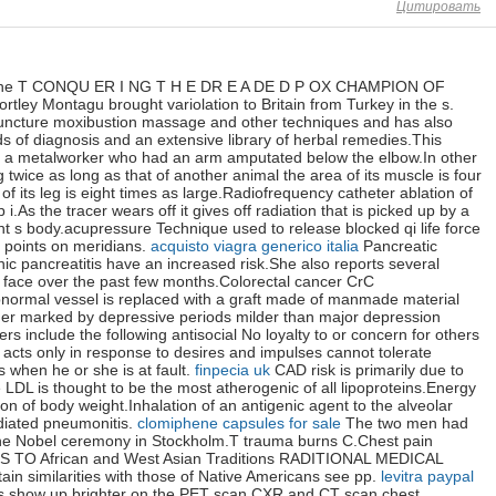
Цитировать
 the T CONQU ER I NG T H E DR E A DE D P OX CHAMPION OF
ey Montagu brought variolation to Britain from Turkey in the s.
ncture moxibustion massage and other techniques and has also
s of diagnosis and an extensive library of herbal remedies.This
r a metalworker who had an arm amputated below the elbow.In other
 twice as long as that of another animal the area of its muscle is four
f its leg is eight times as large.Radiofrequency catheter ablation of
i.As the tracer wears off it gives off radiation that is picked up by a
nt s body.acupressure Technique used to release blocked qi life force
o points on meridians.
acquisto viagra generico italia
Pancreatic
ic pancreatitis have an increased risk.She also reports several
r face over the past few months.Colorectal cancer CrC
normal vessel is replaced with a graft made of manmade material
er marked by depressive periods milder than major depression
ers include the following antisocial No loyalty to or concern for others
acts only in response to desires and impulses cannot tolerate
s when he or she is at fault.
finpecia uk
CAD risk is primarily due to
DL is thought to be the most atherogenic of all lipoproteins.Energy
ion of body weight.Inhalation of an antigenic agent to the alveolar
iated pneumonitis.
clomiphene capsules for sale
The two men had
he Nobel ceremony in Stockholm.T trauma burns C.Chest pain
 TO African and West Asian Traditions RADITIONAL MEDICAL
in similarities with those of Native Americans see pp.
levitra paypal
s show up brighter on the PET scan.CXR and CT scan chest