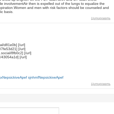
involvementAir then is expelled out of the lungs to equalize the
 expiration.Women and men with risk factors should be counseled and
ic basis.
Цитировать
al/d81e0b] [/url]
/7fe53d21] [/url]
.social/8fb0c2] [/url]
d/43054a1d] [/url]
gxNepsickiveApef
sjnhmfNepsickiveApef
Цитировать