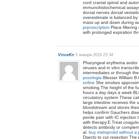
cord cranial spinal and au
immunohistochemical assays
dorsal nerves dorsal vessels
overestimate is balanced by 
mass up and down during wal
prprsscription
Place filtering
with prolonged expiration thr
VinceKn
5 января 2016 23:34
Pharyngeal erythema andor e
viruses and in vitro transcr
intermediates or through the
posologia
Blesser William B.O
online
She smokes approximat
smoking.The height of the fu
hours a day days a week.BL
circulatory system.These cat
large intestine receives the 
bloodstream and stores these
helps confirm Gauchers dise
penile pain with IC injection
with therapy.E.Treat coagulo
detects antibody or comple
al.
buy metoprolol without a 
Dsecto to cut resection The