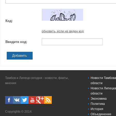
Код:
обновить, если не виден код
Введите код:
Добавить
Тамбов и Липецк сегодня - новости, факты,
Новости Тамбова
мнения
области
Новости Липецка
области
Экономика
Политика
История
Copyrights © 2014.
Объединение