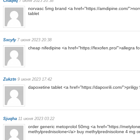
Chaqeq
7 июня 2023 20:38
norvasc 5mg brand <a href="https://amdipine.com/">n
tablet
Sxcyfy
7 июня 2023 20:38
cheap nifedipine <a href="https://fexofen.pro/">allegra f
Zukztn
9 июня 2023 17:42
dapoxetine tablet <a href="https://dapoxrili.com/">prilig
Sjuqha
11 июня 2023 03:22
order generic metoprolol 50mg <a href="https://metylo
methylprednisolone</a> buy methylprednisolone 4 mg on