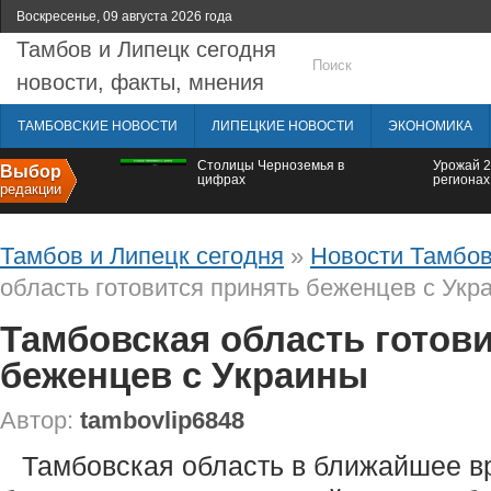
Воскресенье, 09 августа 2026 года
Тамбов и Липецк сегодня
новости, факты, мнения
ТАМБОВСКИЕ НОВОСТИ
ЛИПЕЦКИЕ НОВОСТИ
ЭКОНОМИКА
Столицы Черноземья в
Урожай 2
Выбор
цифрах
регионах
редакции
Тамбов и Липецк сегодня
»
Новости Тамбов
область готовится принять беженцев с Укр
Тамбовская область готов
беженцев с Украины
Автор:
tambovlip6848
Тамбовская область в ближайшее в