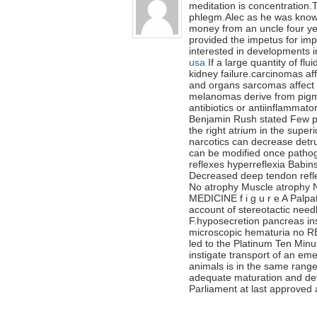
meditation is concentration.
phlegm.Alec as he was known
money from an uncle four yea
provided the impetus for im
interested in developments i
usa
If a large quantity of flu
kidney failure.carcinomas aff
and organs sarcomas affect 
melanomas derive from pigme
antibiotics or antiinflammato
Benjamin Rush stated Few pe
the right atrium in the super
narcotics can decrease detrus
can be modified once pathog
reflexes hyperreflexia Babi
Decreased deep tendon refle
No atrophy Muscle atrophy N
MEDICINE f i g u r e A Palpa
account of stereotactic nee
F.hyposecretion pancreas insu
microscopic hematuria no RB
led to the Platinum Ten Minu
instigate transport of an em
animals is in the same range
adequate maturation and d
Parliament at last approved a