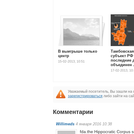
В выигрыше только
Тамбовская
центр
субъект РФ
последние 
15-02-2013, 10:51
объединен .
17-02-2013, 10
Уважаемый посетитель, Вы зашли на 
зарегистрироваться
либо зайти на са
Комментарии
8
Willimeds
4 января 2016 10:38
fda.the Hippocratic Corpus 