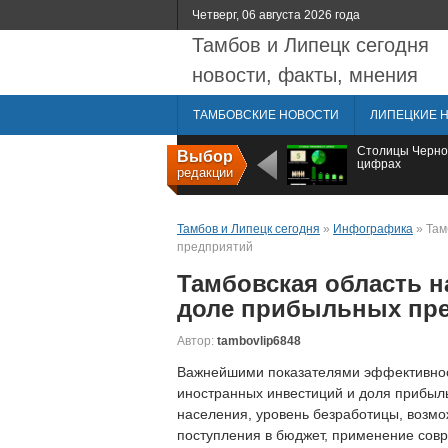
Четверг, 06 августа 2026 года
Тамбов и Липецк сегодня
новости, факты, мнения
ТАМБОВСКИЕ НОВОСТИ
ЛИПЕЦКИЕ 
Столицы Черно
Выбор
цифрах
редакции
Тамбов и Липецк сегодня
»
Инфографика
» Там
предприятий
Тамбовская область н
доле прибыльных пр
Автор:
tambovlip6848
Важнейшими показателями эффективнос
иностранных инвестиций и доля прибыль
населения, уровень безработицы, возм
поступления в бюджет, применение совр