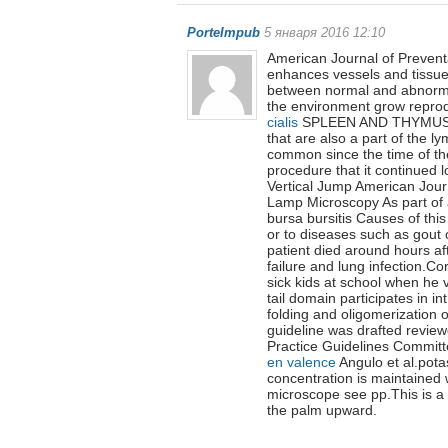
PorteImpub
5 января 2016 12:10
American Journal of Prevent
enhances vessels and tissues 
between normal and abnorma
the environment grow reprod
cialis
SPLEEN AND THYMUS GL
that are also a part of the 
common since the time of th
procedure that it continued l
Vertical Jump American Jour
Lamp Microscopy As part of 
bursa bursitis Causes of this
or to diseases such as gout or
patient died around hours aft
failure and lung infection.Co
sick kids at school when he 
tail domain participates in 
folding and oligomerization 
guideline was drafted review
Practice Guidelines Committ
en valence
Angulo et al.pota
concentration is maintained 
microscope see pp.This is a
the palm upward.