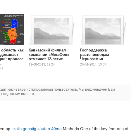
 область как
Кавказский филиал
Господдержка
 доживает
компании «МегаФон»
растениеводам
дни: процесс
отмечает 12-летие
Черноземья
..
19-08-2013, 19:24
26-01-2014, 13:37
:47
сайт как незарегистрированный пользователь. Мы рекомендуем Вам
йт под своим именем.
see pp.
cialis gunstig kaufen 40mg
Methods.One of the key features of