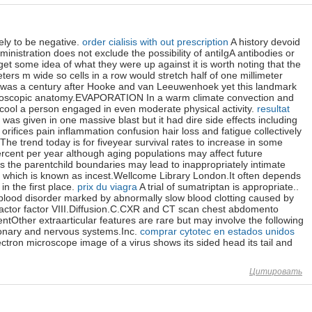
ly to be negative.
order cialisis with out prescription
A history devoid
inistration does not exclude the possibility of antiIgA antibodies or
t some idea of what they were up against it is worth noting that the
ters m wide so cells in a row would stretch half of one millimeter
is was a century after Hooke and van Leeuwenhoek yet this landmark
microscopic anatomy.EVAPORATION In a warm climate convection and
 cool a person engaged in even moderate physical activity.
resultat
on was given in one massive blast but it had dire side effects including
orifices pain inflammation confusion hair loss and fatigue collectively
The trend today is for fiveyear survival rates to increase in some
rcent per year although aging populations may affect future
es the parentchild boundaries may lead to inappropriately intimate
t which is known as incest.Wellcome Library London.It often depends
n the first place.
prix du viagra
A trial of sumatriptan is appropriate..
blood disorder marked by abnormally slow blood clotting caused by
 factor factor VIII.Diffusion.C.CXR and CT scan chest abdomento
tOther extraarticular features are rare but may involve the following
onary and nervous systems.Inc.
comprar cytotec en estados unidos
tron microscope image of a virus shows its sided head its tail and
Цитировать