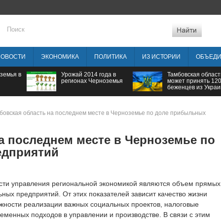
НОВОСТИ
ЭКОНОМИКА
ПОЛИТИКА
ИЗ ИСТОРИИ
ОБЪЕД
земья в
Урожай 2014 года в
Тамбовская област
регионах Черноземья
может принять 12
беженцев из Укра
бовская область на последнем месте в Черноземье по доле прибыльных
а последнем месте в Черноземье по
едприятий
ти управления региональной экономикой являются объем прямых
ных предприятий. От этих показателей зависит качество жизни
ожности реализации важных социальных проектов, налоговые
еменных подходов в управлении и производстве. В связи с этим