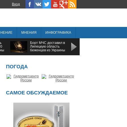
Вход
ИНЕНИЕ
МНЕНИЯ
ИНФОГРАФИКА
ь
Борт МЧС доставил в
Тамбовская область
00
Липецкую область
заняла последнее
ины
беженцев из Украины
место в Черноземье п
социально-
экономическому
развитию
ПОГОДА
САМОЕ ОБСУЖДАЕМОЕ