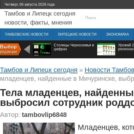
Четверг, 06 августа 2026 года
Тамбов и Липецк сегодня
новости, факты, мнения
ТАМБОВСКИЕ НОВОСТИ
ЛИПЕЦКИЕ НОВОСТИ
ЭКОНОМИКА
Столицы Черноземья в
Урожай 2
Выбор
цифрах
регионах
редакции
Тамбов и Липецк сегодня
»
Новости Тамбов
младенцев, найденные в Мичуринске, выбр
Тела младенцев, найденны
выбросил сотрудник родд
Автор:
tambovlip6848
Младенцев, кот